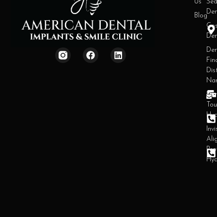
Us
Sed
Den
Blog
Cos
Den
Den
Fin
Dist
Na
Den
Tou
Hy
Invi
Ali
Pro
Hy